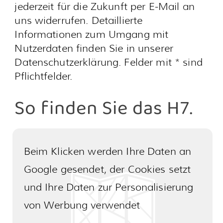
SOZIO-KULTURELLES ZENTRUM
KULTURHOF H7
Hauptstraße 7
91088 Bubenreuth
Startseite
Konzerte & Veranstaltungen
Museum
Bücherei
Vereine & Gruppen
Café
Kontakt
Impressum
Datenschutzerklärung