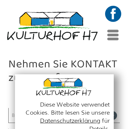
Menü
Nehmen Sie KONTAKT
zu uns auf.
Es geht um folgendes Thema:
Diese Website verwendet
Cookies. Bitte lesen Sie unsere
Datenschutzerklärung
für
Details.
Notwendig
Alle akzeptieren
Präferenzen
Ausgewählte
Funktional
akzeptieren
Analytik
Ablehnen
Marketing