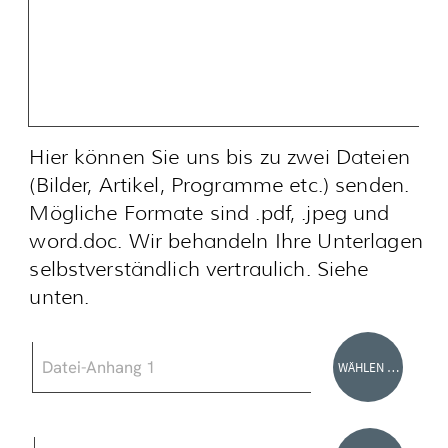
Datei-Anhang 1
WÄHLEN …
Datei-Anhang 2
WÄHLEN …
*Ich stimme zu, dass meine Angaben
Zustimmung erteilt
aus dem Kontaktformular zur
Beantwortung meiner Anfrage erhoben
und verarbeitet werden. Die Daten
werden nach abgeschlossener
Bearbeitung Ihrer Anfrage gelöscht.
Hinweis: Sie können Ihre Einwilligung
jederzeit für die Zukunft per E-Mail an
uns widerrufen. Detaillierte
Informationen zum Umgang mit