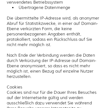
nicht ausgeführt, etc.),
• sowie Name der angeforderten Datei.
Nicht gespeichert wird die IP-Adresse des
Rechners von dem die Anfrage abgeschickt
wurde. Der Service-Provider übergibt uns
lediglich aggregierte Information über die
Anzahl der Besucher bezogen auf den
Domänen-Namen.
Disclaimer Externer Links
Externe Links öffnen sich in einem neuen
Fenster. Durch diese Aufruf- und
Verlinkungsmethodik vermeiden wir eine
automatische kurzzeitige Zwischenspeicherung
dieser "fremden Informationen", so dass wir
keine Verantwortung für den Datenschutz für
diese fremden Inhalte tragen. Durch externe
Links vermitteln wir ausschließlich den Zugang
zur Nutzung dieser Inhalte (§ 8 TMG): Wir sind
für diese Inhalte nicht verantwortlich, da wir
weder die Übermittlung der Information
veranlasst, den Adressaten der übermittelten
Informationen und die übermittelten
Informationen selbst ausgewählt oder verändert
haben.
Social Media Plugins
Aufgrund der derzeit noch unsicheren