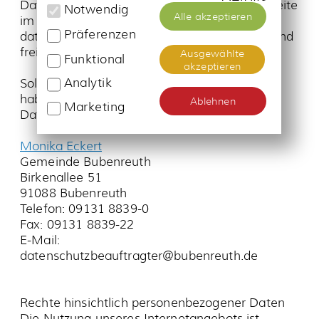
Monika Eckert
Gemeinde Bubenreuth
Birkenallee 51
91088 Bubenreuth
Telefon: 09131 8839-0
Fax: 09131 8839-22
E-Mail:
datenschutzbeauftragter@bubenreuth.de
Rechte hinsichtlich personenbezogener Daten
Die Nutzung unseres Internetangebots ist
grundsätzlich auch ohne Bekanntgabe Ihrer
personenbezogenen Informationen möglich.
Auf Antrag erhalten Sie von uns jederzeit
unentgeltlich Auskunft über die zu Ihrer Person
gespeicherten Daten und können unrichtige
Daten berichtigen lassen (Art. 15 und Art. 16
DSGVO). Sofern die gesetzlichen
Voraussetzungen vorliegen, können Sie auch
eine Sperrung oder Löschung der gespeicherten
Daten verlangen (Art. 17 und Art. 18 DSGVO).
Darüber hinaus können Sie jederzeit nach Art 21
DSGVO gegen die Verarbeitung Ihrer
personenbezogenen Daten im Rahmen der
Erfüllung öffentlicher Aufgaben Widerspruch
einlegen um die Verarbeitung Ihrer
personenbezogenen Daten zu stoppen. Die