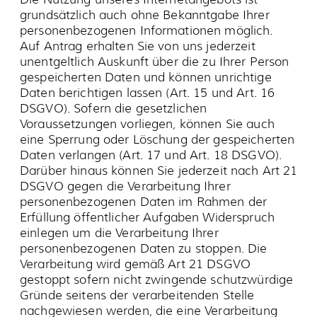
Verarbeitung wird gemäß Art 21 DSGVO
gestoppt sofern nicht zwingende schutzwürdige
Gründe seitens der verarbeitenden Stelle
nachgewiesen werden, die eine Verarbeitung
erforderlich machen.
Zustimmung (Einwilligung) zur Erhebung,
Nutzung und Verarbeitung personenbezogener
Daten
Außerhalb gesetzlicher Verpflichtungen dürfen
personenbezogene Daten nur mit (und im
Rahmen) Ihrer Zustimmung erhoben, genutzt
oder verarbeitet werden. Um dies zu
gewährleisten, können Sie, während der
Nutzung unseres Internetangebots, an
verschiedenen Stellen aufgefordert werden,
unseren Datenschutzbestimmungen, oder der
Verarbeitung Ihrer Daten zu einem bestimmten
Zweck (z.B. Kontaktaufnahme mittels
Kontaktformular) zuzustimmen. Aus der Nicht-
Einwilligung oder einem Widerruf
darf Ihnen kein Nachteil entstehen. Ein Widerruf
kann nur mit Wirkung für die Zukunft erklärt
werden.
Einwilligung durch Minderjährige
Personen unter 18 Jahren sollten ohne
Zustimmung der Erziehungsberechtigten keine