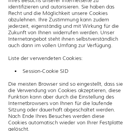
Rechtslage haben wir uns entschieden auf
Social Media Plugins (wie die von Facebook,
Google+, LinkedIn, Twitter, Xing, etc.) vorerst zu
verzichten.
YouTube
Unsere Website nutzt Plugins der von Google
betriebenen Seite YouTube. Betreiber der Seiten
ist die YouTube, LLC, 901 Cherry Ave., San
Bruno, CA 94066, USA.
Wenn Sie eine unserer mit einem YouTube-
Plugin ausgestatteten Seiten besuchen, wird
eine Verbindung zu den Servern von YouTube
hergestellt. Dabei wird dem YouTube-Server
mitgeteilt, welche unserer Seiten Sie besucht
haben.
Wenn Sie in Ihrem YouTube-Account eingeloggt
sind, ermöglichen Sie YouTube, Ihr Surfverhalten
direkt Ihrem persönlichen Profil zuzuordnen.
Dies können Sie verhindern, indem Sie sich aus
Ihrem YouTube-Account ausloggen.
Die Nutzung von YouTube erfolgt im Interesse
einer ansprechenden Darstellung unserer
Online-Angebote. Dies stellt ein berechtigtes
Interesse im Sinne von Art. 6 Abs. 1 lit. f DSGVO
dar.
Weitere Informationen zum Umgang mit
Nutzerdaten finden Sie in der