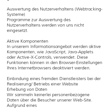
Datenschutzerklärung von YouTube
unter:
https://www.google.de/intl/de/policies/priva
cy
.
Google Web Fonts
Diese Seite nutzt zur einheitlichen Darstellung
von Schriftarten so genannte Web Fonts, die
von Google bereitgestellt werden. Beim Aufruf
einer Seite lädt Ihr Browser die benötigten Web
Fonts in ihren Browsercache, um Texte und
Schriftarten korrekt anzuzeigen.
Zu diesem Zweck muss der von Ihnen
verwendete Browser Verbindung zu den Servern
von Google aufnehmen. Hierdurch erlangt
Google Kenntnis darüber, dass über Ihre IP-
Adresse unsere Website aufgerufen wurde. Die
Nutzung von Google Web Fonts erfolgt im
Interesse einer einheitlichen und
ansprechenden Darstellung unserer Online-
Angebote. Dies stellt ein berechtigtes Interesse
im Sinne von Art. 6 Abs. 1 lit. f DSGVO dar.
Wenn Ihr Browser Web Fonts nicht unterstützt,
wird eine Standardschrift von Ihrem Computer
genutzt.
Weitere Informationen zu Google Web Fonts
finden Sie
unter
https://developers.google.com/fonts/faq
und in der Datenschutzerklärung von