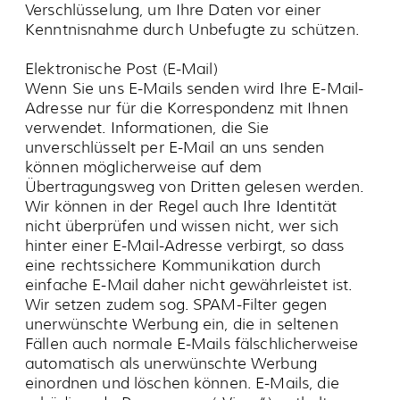
Internetbrowser automatisch Daten an unseren
Webserver.
Die folgenden Daten werden während einer
laufenden Verbindung protokoliert:
• Datum und Uhrzeit der Anforderung
• Name der angeforderten Datei
• Seite von der aus die Datei angefordert
wurde
• Zugriffsstatus (Datei übertragen, Datei
nicht gefunden, etc.)
• Verwendete Webbrowser und
verwendetes Betriebssystem
• Übertragene Datenmenge
Die übermittelte IP-Adresse wird, als anonymer
Abruf für Statistikzwecke, in einer auf Domain-
Ebene verkürzten Form, die keine
personenbezogenen Angaben enthält,
protokolliert, sodass ein Rückschluss auf Sie
nicht mehr möglich ist.
Nach Ende der Verbindung werden die Daten
durch Verkürzung der IP-Adresse auf Domain-
Ebene anonymisiert, so dass es nicht mehr
möglich ist, einen Bezug auf einzelne Nutzer
herzustellen.