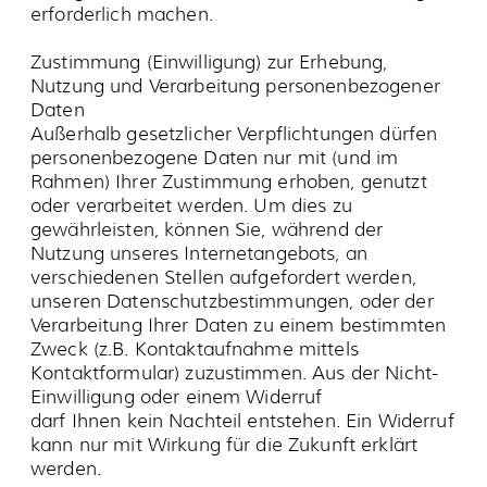
personenbezogenen Daten an uns übermitteln.
Gemäß Art. 8 DSGVO dürfen Kinder bis 16 Jahre
solche Einwilligungen nur mit Zustimmung der
Erziehungsberechtigten erklären.
Personenbezogene Daten von Minderjährigen
werden nicht bewusst erhoben und verarbeitet.
Datensicherheit
Wir verwenden technische und organisatorische
Maßnahmen um Ihre Daten vor dem Zugriff
Unberechtigter und vor Manipulation,
Übermittlung, Verlust oder Zerstörung zu
schützen. Unsere Sicherheitsverfahren
überprüfen wir regelmäßig und passen sie dem
technologischen Fortschritt an. Daten, die über
unsere Homepage an uns übermittelt
werden,werden durch geeignete
Verschlüsselungsverfahren, während und nach
ihrem Transport, geschützt.
Offenlegung und Weitergabe
personenbezogener Daten
Alle personenbezogenen Daten werden
ausschließlich mit Ihrer ausdrücklichen
Zustimmung, oder aufgrund gesetzlicher
Verpflichtung, weitergegeben und werden für
keine anderen Zwecke, als die in unserer
Datenschutzerklärung genannten, verwendet.