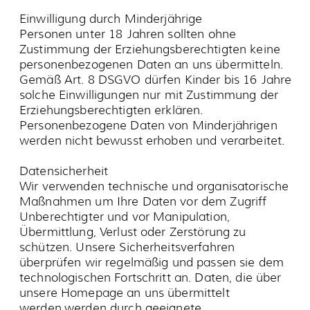
Datenerhebung, Datennutzung und
Verarbeitung
Elektronische Datenerhebung innerhalb des
Webangebotes
Wenn Sie innerhalb unseres Internetangebots
aufgefordert werden Daten über sich
einzugeben, erfolgt deren Transport über das
Internet unter Verwendung von SSL-
Verschlüsselung, um Ihre Daten vor einer
Kenntnisnahme durch Unbefugte zu schützen.
Elektronische Post (E-Mail)
Wenn Sie uns E-Mails senden wird Ihre E-Mail-
Adresse nur für die Korrespondenz mit Ihnen
verwendet. Informationen, die Sie
unverschlüsselt per E-Mail an uns senden
können möglicherweise auf dem
Übertragungsweg von Dritten gelesen werden.
Wir können in der Regel auch Ihre Identität
nicht überprüfen und wissen nicht, wer sich
hinter einer E-Mail-Adresse verbirgt, so dass
eine rechtssichere Kommunikation durch
einfache E-Mail daher nicht gewährleistet ist.
Wir setzen zudem sog. SPAM-Filter gegen
unerwünschte Werbung ein, die in seltenen
Fällen auch normale E-Mails fälschlicherweise
automatisch als unerwünschte Werbung
einordnen und löschen können. E-Mails, die