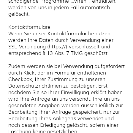
Cookies
Cookies sind nur für die Dauer Ihres Besuches
auf der Internetseite gültig und werden
ausschließlich dazu verwendet Sie während
Ihres Besuchs unserer Internetseite zu
identifizieren und autorisieren. Sie haben das
Recht und die Möglichkeit unsere Cookies
abzulehnen. Ihre Zustimmung kann zudem
jederzeit, eigenständig und mit Wirkung für die
Zukunft von Ihnen widerrufen werden. Unser
Internetangebot steht ihnen selbstverständlich
auch dann im vollen Umfang zur Verfügung.
Liste der verwendeten Cookies:
• Session-Cookie SID
Die meisten Browser sind so eingestellt, dass sie
die Verwendung von Cookies akzeptieren, diese
Funktion kann aber durch die Einstellung des
Internetbrowsers von Ihnen für die laufende
Sitzung oder dauerhaft abgeschaltet werden.
Nach Ende Ihres Besuches werden diese
Cookies automatisch wieder von Ihrer Festplatte
gelöscht.
Auswertung des Nutzerverhaltens (Webtracking-
Systeme)
Programme zur Auswertung des