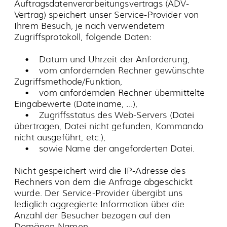
Google:
https://www.google.com/policies/privacy/
.
Google Maps
Diese Seite nutzt über eine API den
Kartendienst Google Maps. Anbieter ist die
Google Inc., 1600 Amphitheatre Parkway,
Mountain View, CA 94043, USA.
Zur Nutzung der Funktionen von Google Maps
ist es notwendig, Ihre IP Adresse zu speichern.
Diese Informationen werden in der Regel an
einen Server von Google in den USA übertragen
und dort gespeichert. Der Anbieter dieser Seite
hat keinen Einfluss auf diese Datenübertragung.
Die Nutzung von Google Maps erfolgt im
Interesse einer ansprechenden Darstellung
unserer Online-Angebote und an einer leichten
Auffindbarkeit der von uns auf der Website
angegebenen Orte. Dies stellt ein berechtigtes
Interesse im Sinne von Art. 6 Abs. 1 lit. f DSGVO
dar.
Mehr Informationen zum Umgang mit
Nutzerdaten finden Sie in der
Datenschutzerklärung von
Google:
https://www.google.de/intl/de/policies/pri
vacy/
.