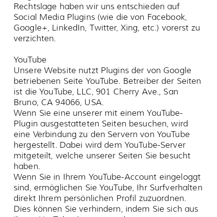
Hauptstraße 7
91088 Bubenreuth
Startseite
Konzerte & Veranstaltungen
Museum
Bücherei
Vereine & Gruppen
Café
Kontakt
Impressum
Datenschutzerklärung