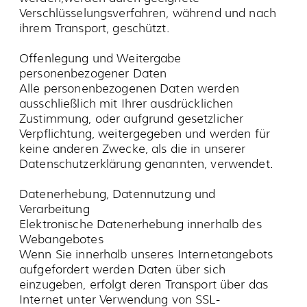
schädigende Programme („Viren“) enthalten,
werden von uns in jedem Fall automatisch
gelöscht.
Kontaktformulare
Wenn Sie unser Kontaktformular benutzen,
werden Ihre Daten durch Verwendung einer
SSL-Verbindung (https://) verschlüsselt und
entsprechend § 13 Abs. 7 TMG geschützt.
Zudem werden sie bei Verwendung aufgefordert
durch Klick, der im Formular enthaltenen
Checkbox, Ihrer Zustimmung zu unseren
Datenschutzrichtlinien zu bestätigen. Erst
nachdem Sie so Ihrer Einwilligung erklärt haben
wird Ihre Anfrage an uns versandt. Ihre an uns
gesendeten Angaben werden ausschließlich zur
Bearbeitung Ihrer Anfrage gespeichert, nur zur
Bearbeitung Ihres Anliegens verwendet und
nach dessen Erledigung gelöscht, sofern einer
Löschung keine gesetzlichen
Aufbewahrungs-/Dokumentationspflichten
entgegenstehen.
Angaben zu automatisierten Datenerfassung
und Speicherung
Protokollierung
Wenn Sie diese oder andere Internetseiten
aufrufen übermitteln Sie über Ihren