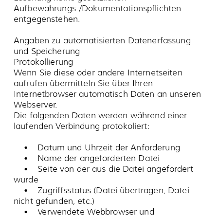
Nutzerverhaltens werden von uns nicht
eingesetzt.
Aktive Komponenten
In unserem Informationsangebot werden aktive
Komponenten, wie JavaScript, Java-Applets
oder Active-X-Controls, verwendet. Diese
Funktionen können in den Browser-Einstellungen
Ihres Internetbrowsers deaktiviert werden.
Einbindung eines fremden Dienstleisters bei der
Realisierung/ Betriebs einer Website
Erhebung von Daten
Wir sammeln keinerlei personenbezogene
Daten über die Besucher unserer Web-Site.
Aufgrund eines
Auftragsdatenverarbeitungsvertrags (ADV-
Vertrag) speichert unser Service-Provider von
Ihrem Besuch, je nach verwendetem
Zugriffsprotokoll, folgende Daten:
• Datum und Uhrzeit der Anforderung,
• vom anfordernden Rechner gewünschte
Zugriffsmethode/Funktion,
• vom anfordernden Rechner übermittelte
Eingabewerte (Dateiname, ...),
• Zugriffsstatus des Web-Servers (Datei
übertragen, Datei nicht gefunden, Kommando