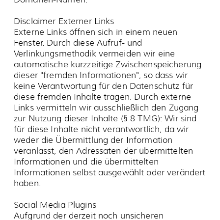
Ansprechpartner für weitere Informationen
Wenn Sie noch Fragen zum Datenschutz haben,
können Sie sich an den
Bayerischen
Landesbeauftragten für den Datenschutz
wenden.
Änderungen der Datenschutzerklärung
Wir behalten uns vor diese
Datenschutzerklärung zu ändern, um Sie an
geänderte Rechtslagen und technische
Standards anzupassen. Unserer Nutzer werden
gebeten sich regelmäßig zu informieren. Diese
Datenschutzerklärung befindet sich derzeit auf
dem Stand vom 09.04.2018.
SOZIO-KULTURELLES ZENTRUM
KULTURHOF H7