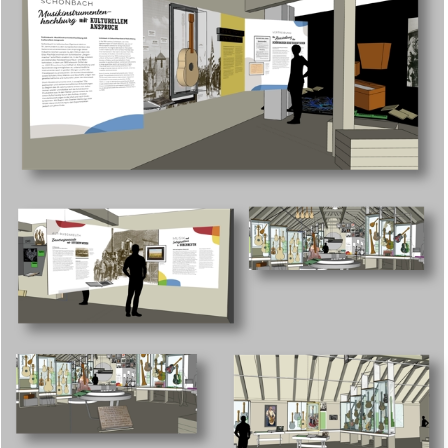
SOZIO-KULTURELLES ZENTRUM
KULTURHOF H7
Hauptstraße 7
91088 Bubenreuth
Startseite
Konzerte & Veranstaltungen
Museum
Bücherei
Vereine & Gruppen
Café
Kontakt
Impressum
Datenschutzerklärung