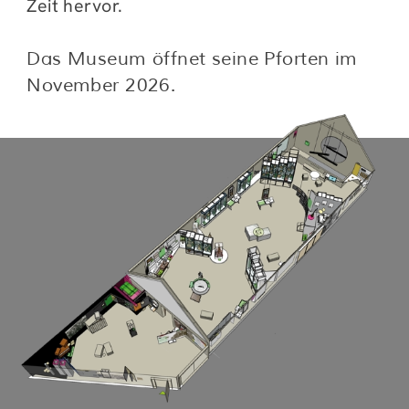
Elvis Presley, die Beatles, die Rolling Stones,
Peter Kraus und Yehudi Menuhin wussten es
schon lange: Die Bubenreuther Streich- und
Zupfinstrumente-Manufakturen waren und
sind ein Garant für außergewöhnliche
Instrumente! Die Geschichte der
Musikinstrumentenmacher aus dem
sächsisch-böhmischen Musikwinkel ist bis
heute ein lebendiger Bestandteil der
Geschichte Bubenreuths. Der Verein
Bubenreutheum e. V. hegt und pflegt die
Geschichte zu „Musik und Integration“ – im
KULTURHOF H7 modern interpretiert und
ausgestellt. www.bubenreutheum.de