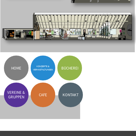
©
2026
KULTURHOF H7