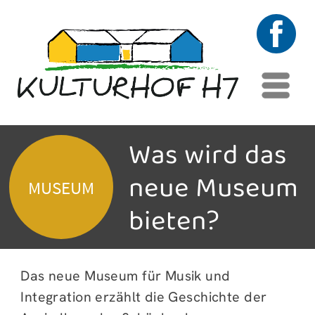
Menü
Was wird das
neue Museum
MUSEUM
bieten?
Das neue Museum für Musik und
Integration erzählt die Geschichte der
Ansiedlung der Schönbacher
Instrumentenbauer nach 1949. 400
Altbubenreuther beschlossen per
Gemeindebeschluss, ca. 2.000
Schönbacher Vertriebene aufzunehmen
und ihnen somit eine neue Heimat und