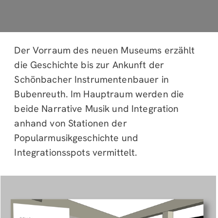
KONZERTE &
HOME
BÜCHEREI
VERANSTALTUNGEN
VEREINE &
CAFE
KONTAKT
GRUPPEN