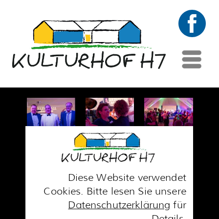
Menü
Diese Website verwendet
Cookies. Bitte lesen Sie unsere
Datenschutzerklärung
für
Details.
Notwendig
Alle akzeptieren
Präferenzen
Ausgewählte
Funktional
akzeptieren
Analytik
Ablehnen
Marketing