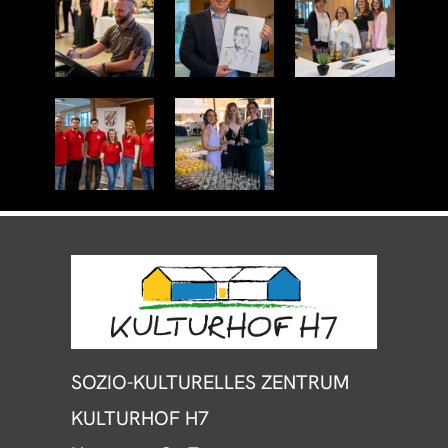
SOZIO-KULTURELLES ZENTRUM
KULTURHOF H7
Hauptstraße 7
91088 Bubenreuth
Startseite
Konzerte & Veranstaltungen
Museum
Bücherei
Vereine & Gruppen
Café
Kontakt
Impressum
Datenschutzerklärung